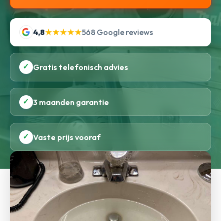
4,8
★★★★★
568 Google reviews
✓
Gratis telefonisch advies
✓
3 maanden garantie
✓
Vaste prijs vooraf