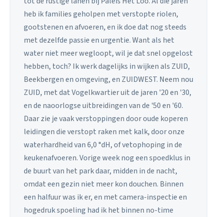
tot de rustige lanen bij Paleis Het Loo. Al die jaren
heb ik families geholpen met verstopte riolen,
gootstenen en afvoeren, en ik doe dat nog steeds
met dezelfde passie en urgentie. Want als het
water niet meer wegloopt, wil je dat snel opgelost
hebben, toch? Ik werk dagelijks in wijken als ZUID,
Beekbergen en omgeving, en ZUIDWEST. Neem nou
ZUID, met dat Vogelkwartier uit de jaren '20 en '30,
en de naoorlogse uitbreidingen van de '50 en '60.
Daar zie je vaak verstoppingen door oude koperen
leidingen die verstopt raken met kalk, door onze
waterhardheid van 6,0 °dH, of vetophoping in de
keukenafvoeren. Vorige week nog een spoedklus in
de buurt van het park daar, midden in de nacht,
omdat een gezin niet meer kon douchen. Binnen
een halfuur was ik er, en met camera-inspectie en
hogedruk spoeling had ik het binnen no-time