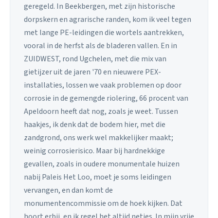
geregeld. In Beekbergen, met zijn historische
dorpskern en agrarische randen, kom ik veel tegen
met lange PE-leidingen die wortels aantrekken,
vooral in de herfst als de bladeren vallen. En in
ZUIDWEST, rond Ugchelen, met die mix van
gietijzer uit de jaren '70 en nieuwere PEX-
installaties, lossen we vaak problemen op door
corrosie in de gemengde riolering, 66 procent van
Apeldoorn heeft dat nog, zoals je weet. Tussen
haakjes, ik denk dat de bodem hier, met die
zandgrond, ons werk wel makkelijker maakt;
weinig corrosierisico. Maar bij hardnekkige
gevallen, zoals in oudere monumentale huizen
nabij Paleis Het Loo, moet je soms leidingen
vervangen, en dan komt de
monumentencommissie om de hoek kijken. Dat
hoort erbij, en ik regel het altijd netjes. In mijn vrije