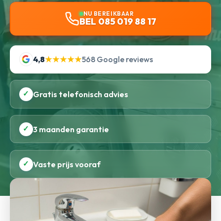
NU BEREIKBAAR
BEL 085 019 88 17
4,8
★★★★★
568 Google reviews
✓
Gratis telefonisch advies
✓
3 maanden garantie
✓
Vaste prijs vooraf