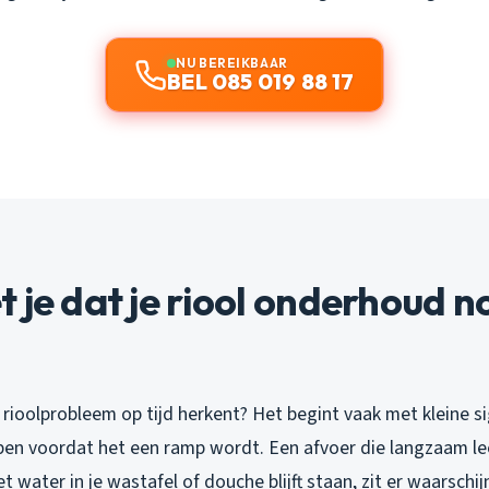
NU BEREIKBAAR
BEL 085 019 88 17
 je dat je riool onderhoud n
n rioolprobleem op tijd herkent? Het begint vaak met kleine si
ijpen voordat het een ramp wordt. Een afvoer die langzaam le
et water in je wastafel of douche blijft staan, zit er waarschij