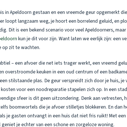
huis in Apeldoorn gestaan en een vreemde geur opgemerkt die 
r loopt langzaam weg, je hoort een borrelend geluid, en plot
dig. Dit is een bekend scenario voor veel Apeldoorners, maa
Apeldoorn
kun je dit voor zijn. Want laten we eerlijk zijn: een ve
e op zit te wachten.
btiel – een afvoer die net iets trager werkt, een vreemd gelu
een overstroomde keuken in een oud centrum of een badkame
 een stilstaande plas. De geur verspreidt zich door je huis, je 
 kosten voor een noodreparatie stapelen zich op. In een st
evendige sfeer is dit geen uitzondering. Denk aan vetresten, h
elfs boomwortels die je afvoer stilletjes blokkeren. En dan
als je gasten ontvangt in een huis dat niet fris ruikt! Met ee
 geniet je echter van een schone en zorgeloze woning.