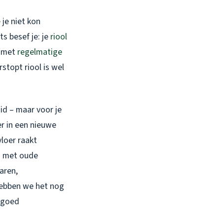
je niet kon
s besef je: je
riool
r met
regelmatige
rstopt riool is wel
id – maar voor je
r in een nieuwe
vloer raakt
ad met oude
aren,
 hebben we het nog
n goed