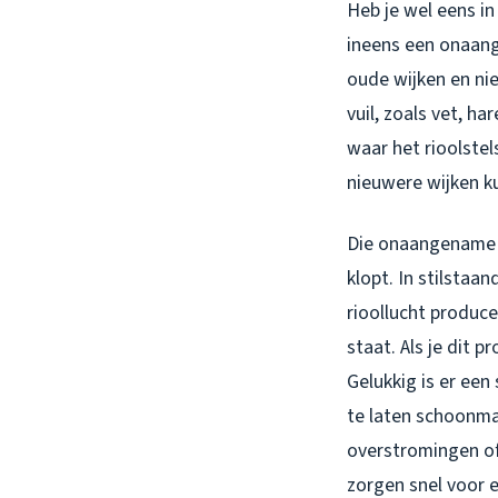
Heb je wel eens i
ineens een onaang
oude wijken en ni
vuil, zoals vet, ha
waar het rioolstel
nieuwere wijken ku
Die onaangename ge
klopt. In stilstaa
rioollucht produce
staat. Als je dit 
Gelukkig is er een
te laten schoonma
overstromingen of
zorgen snel voor e