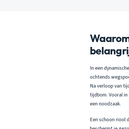
Waarom i
belangri
In een dynamische 
ochtends wegspoel
Na verloop van tij
tijdbom. Vooral in
een noodzaak.
Een schoon riool 
beschermt je gezo