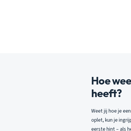
Hoe weet
heeft?
Weet jij hoe je ee
oplet, kun je ingr
eerste hint – als h