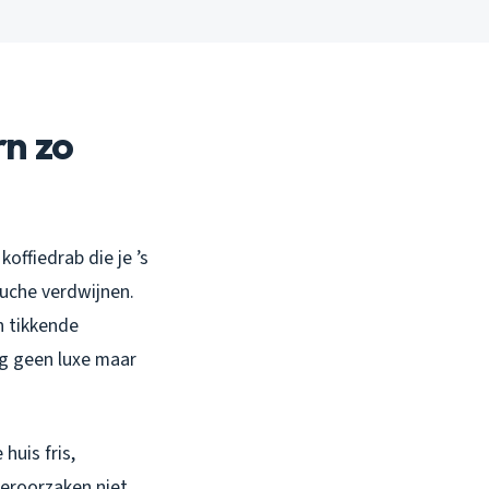
rn zo
offiedrab die je ’s
ouche verdwijnen.
n tikkende
ing geen luxe maar
huis fris,
veroorzaken niet