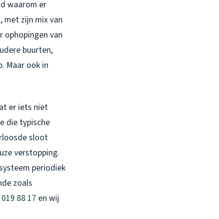
agd waarom er
, met zijn mix van
or ophopingen van
 oudere buurten,
p. Maar ook in
t er iets niet
e die typische
arloosde sloot
euze verstopping.
ersysteem periodiek
nde zoals
 019 88 17
en wij