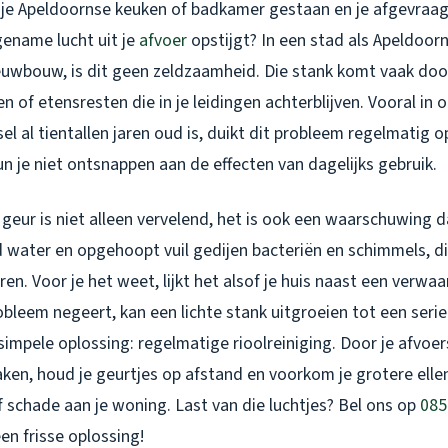
n je Apeldoornse keuken of badkamer gestaan en je afgevra
ename lucht uit je
afvoer
opstijgt? In een stad als Apeldoorn
euwbouw, is dit geen zeldzaamheid. Die stank komt vaak do
ren of etensresten die in je leidingen achterblijven. Vooral in
sel al tientallen jaren oud is, duikt dit probleem regelmatig o
n je niet ontsnappen aan de effecten van dagelijks gebruik.
ur is niet alleen vervelend, het is ook een waarschuwing da
nd water en opgehoopt vuil gedijen bacteriën en schimmels, di
ren. Voor je het weet, lijkt het alsof je huis naast een verwa
probleem negeert, kan een lichte stank uitgroeien tot een seri
 simpele oplossing: regelmatige rioolreiniging. Door je afvo
ken, houd je geurtjes op afstand en voorkom je grotere elle
 schade aan je woning. Last van die luchtjes? Bel ons op
085
en frisse oplossing!