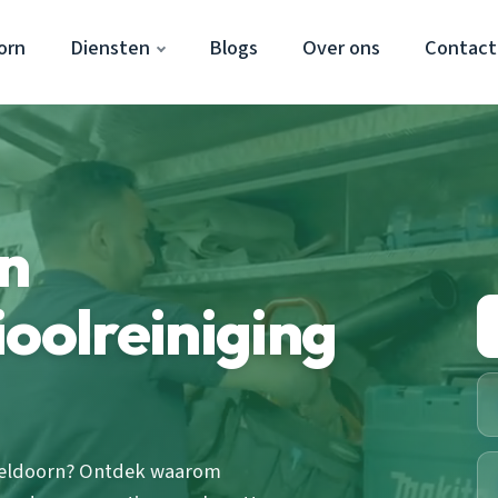
orn
Diensten
Blogs
Over ons
Contact
an
ioolreiniging
Apeldoorn? Ontdek waarom