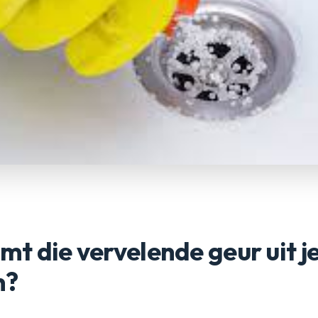
t die vervelende geur uit j
n?