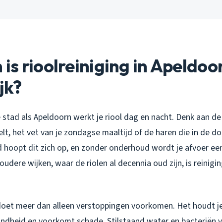
s rioolreiniging in Apeldoo
jk?
stad als Apeldoorn werkt je riool dag en nacht. Denk aan de k
t, het vet van je zondagse maaltijd of de haren die in de d
d hoopt dit zich op, en zonder onderhoud wordt je afvoer ee
 oudere wijken, waar de riolen al decennia oud zijn, is reinig
doet meer dan alleen verstoppingen voorkomen. Het houdt je 
ndheid en voorkomt schade. Stilstaand water en bacteriën 