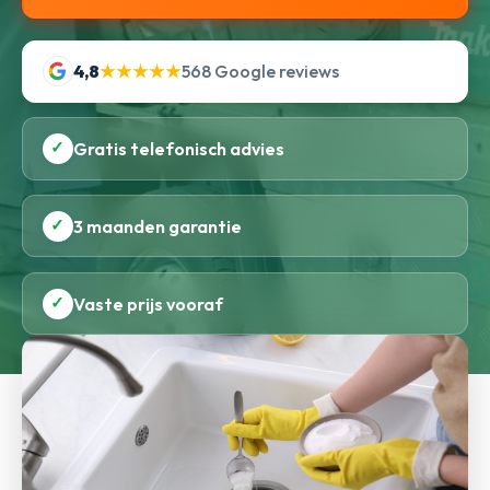
4,8
★★★★★
568 Google reviews
✓
Gratis telefonisch advies
✓
3 maanden garantie
✓
Vaste prijs vooraf