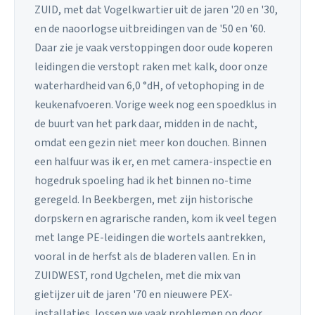
ZUID, met dat Vogelkwartier uit de jaren '20 en '30,
en de naoorlogse uitbreidingen van de '50 en '60.
Daar zie je vaak verstoppingen door oude koperen
leidingen die verstopt raken met kalk, door onze
waterhardheid van 6,0 °dH, of vetophoping in de
keukenafvoeren. Vorige week nog een spoedklus in
de buurt van het park daar, midden in de nacht,
omdat een gezin niet meer kon douchen. Binnen
een halfuur was ik er, en met camera-inspectie en
hogedruk spoeling had ik het binnen no-time
geregeld. In Beekbergen, met zijn historische
dorpskern en agrarische randen, kom ik veel tegen
met lange PE-leidingen die wortels aantrekken,
vooral in de herfst als de bladeren vallen. En in
ZUIDWEST, rond Ugchelen, met die mix van
gietijzer uit de jaren '70 en nieuwere PEX-
installaties, lossen we vaak problemen op door