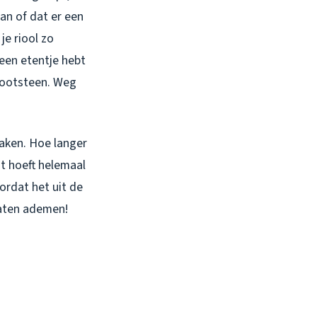
an of dat er een
je riool zo
 een etentje hebt
 gootsteen. Weg
raken. Hoe langer
t hoeft helemaal
ordat het uit de
laten ademen!