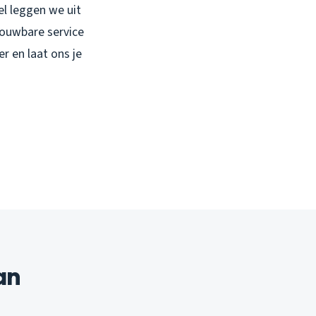
el leggen we uit
rouwbare service
r en laat ons je
an