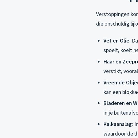
Verstoppingen kom
die onschuldig lij
Vet en Olie
: D
spoelt, koelt h
Haar en Zeepr
verstikt, voora
Vreemde Obje
kan een blokka
Bladeren en W
in je buitenaf
Kalkaanslag
: 
waardoor de d