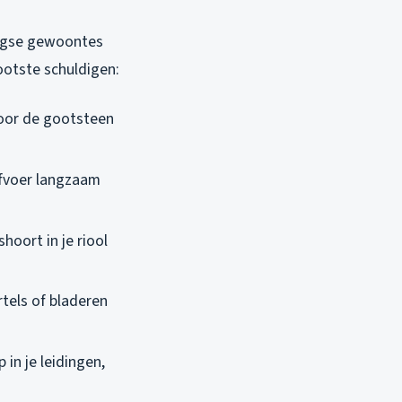
daagse gewoontes
rootste schuldigen:
 door de gootsteen
afvoer langzaam
hoort in je riool
tels of bladeren
in je leidingen,