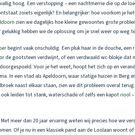
vallig hoog. Een verstopping – een nachtmerrie die op de loer 
tstaat zoiets eigenlijk? En belangrijker: hoe voorkom je het
ldoorn
zien we dagelijks hoe kleine gewoontes grote probl
 gelukkig hebben we de oplossing om je snel weer op weg te
oer
begint vaak onschuldig. Een pluk haar in de douche, een r
r de gootsteen verdwijnt, of een verdwaald wc-blokje dat ne
oorgespoeld. Voor je het weet, hoopt het zich op en verande
ma. In een stad als Apeldoorn, waar statige huizen in Berg e
roek naast elkaar staan, zien we dit probleem overal terug. 
 ook leiden tot stank, waterschade of zelfs een kapot
riool
– 
 Met meer dan 20 jaar ervaring weten wij precies hoe we ve
omen. Of je nu in een klassiek pand aan de Loolaan woont o