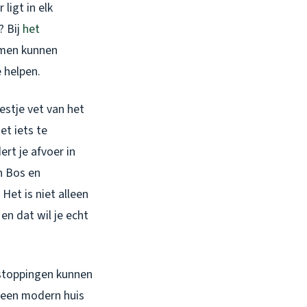
ligt in elk
? Bij
het
emen kunnen
 helpen.
estje vet van het
t iets te
rt je afvoer in
n Bos en
Het is niet alleen
en dat wil je echt
rstoppingen kunnen
f een modern huis