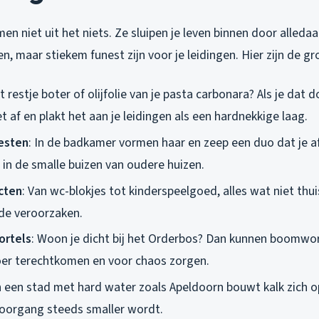
en niet uit het niets. Ze sluipen je leven binnen door alle
ken, maar stiekem funest zijn voor je leidingen. Hier zijn de g
at restje boter of olijfolie van je pasta carbonara? Als je dat
et af en plakt het aan je leidingen als een hardnekkige laag.
esten
: In de badkamer vormen haar en zeep een duo dat je 
l in de smalle buizen van oudere huizen.
cten
: Van wc-blokjes tot kinderspeelgoed, alles wat niet thuis
de veroorzaken.
ortels
: Woon je dicht bij het Orderbos? Dan kunnen boomwor
voer terechtkomen en voor chaos zorgen.
In een stad met hard water zoals Apeldoorn bouwt kalk zich op 
oorgang steeds smaller wordt.