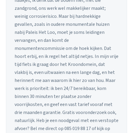
haakjes, ik denk dat de bodem hier, met die
zandgrond, ons werk wel makkelijker maakt;
weinig corrosierisico. Maar bij hardnekkige
gevallen, zoals in oudere monumentale huizen
nabij Paleis Het Loo, moet je soms leidingen
vervangen, en dan komt de
monumentencommissie om de hoek kijken. Dat
hoort erbij, en ik regel het altijd netjes. In mijn vrije
tijd fiets ik graag door het Kroondomein, dat
vlakbij is, even uitwaaien na een lange dag, en het
herinnert me aan waarom ik hier zo van hou. Maar
werk is prioriteit: ik ben 24/7 bereikbaar, kom
binnen 30 minuten ter plaatse zonder
voorrijkosten, en geef een vast tarief vooraf met
drie maanden garantie. Gratis vooronderzoek ook,
natuurlijk. Heb je een noodgeval met een verstopte
afvoer? Bel me direct op 085 019 88 17 of kijk op