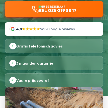
NU BEREIKBAAR
BEL 085 019 88 17
4,8
★★★★★
568 Google reviews
✓
Gratis telefonisch advies
✓
3 maanden garantie
✓
Vaste prijs vooraf