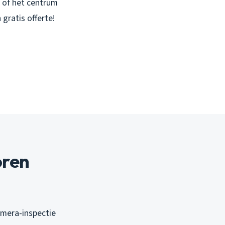
, of het centrum
gratis offerte!
oren
amera-inspectie