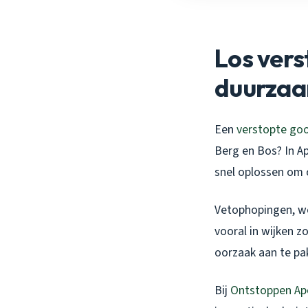
Los vers
duurzaa
Een
verstopte go
Berg en Bos? In Ap
snel oplossen om 
Vetophopingen, wo
vooral in wijken z
oorzaak aan te pa
Bij
Ontstoppen Ap