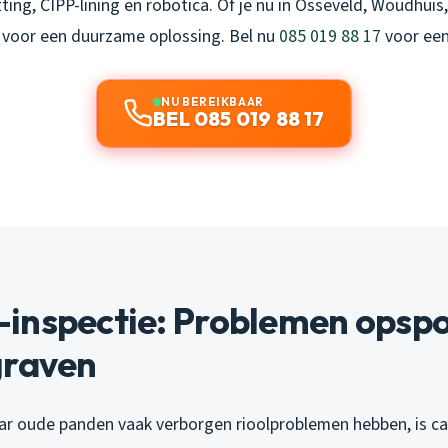
tting, CIPP-lining en robotica. Of je nu in Osseveld, Woudhuis
 voor een duurzame oplossing. Bel nu
085 019 88 17
voor een 
NU BEREIKBAAR
BEL 085 019 88 17
inspectie: Problemen opsp
graven
ar oude panden vaak verborgen rioolproblemen hebben, is c