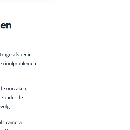
 en
 trage
afvoer
in
je rioolproblemen
nde oorzaken,
; zonder de
volg.
als camera-