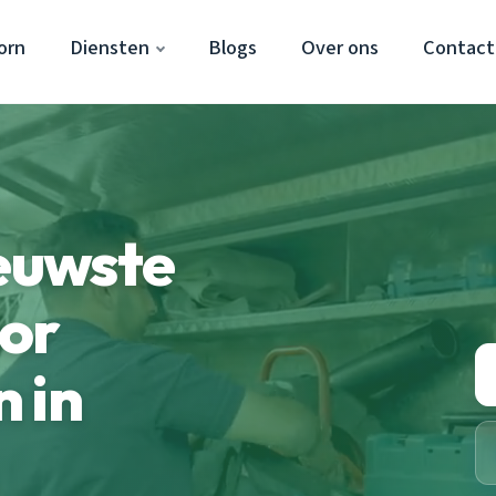
orn
Diensten
Blogs
Over ons
Contact
ieuwste
oor
 in