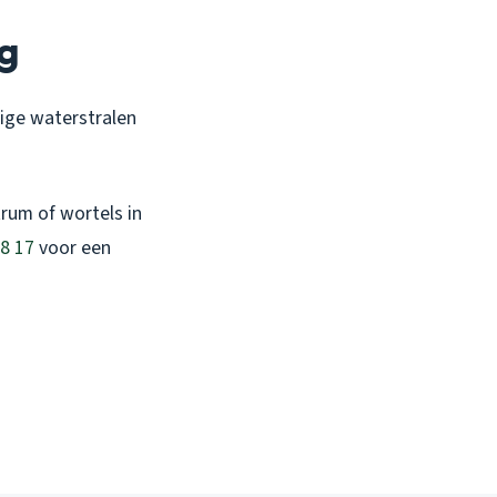
ig
tige waterstralen
trum of wortels in
8 17
voor een