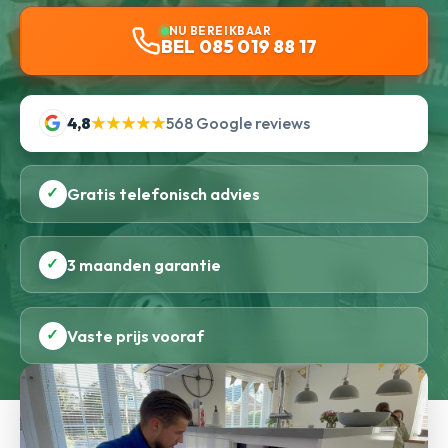
NU BEREIKBAAR
BEL 085 019 88 17
4,8
★★★★★
568 Google reviews
✓
Gratis telefonisch advies
✓
3 maanden garantie
✓
Vaste prijs vooraf