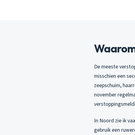
Waarom v
De meeste verstopp
misschien een sec
zeepschuim, haarr
november regelmat
verstoppingsmeldi
In Noord zie ik v
gebruik een ruwere