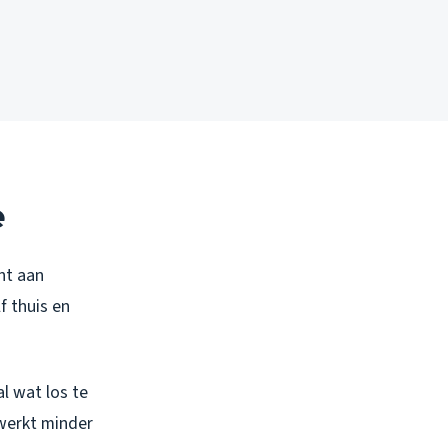
e
nt aan
f thuis en
l wat los te
 werkt minder