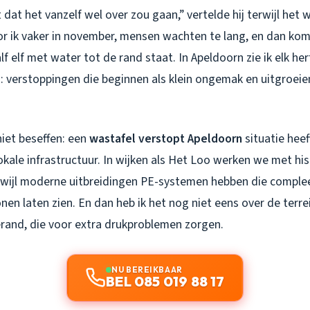
t dat het vanzelf wel over zou gaan,” vertelde hij terwijl het 
r ik vaker in november, mensen wachten te lang, en dan ko
lf elf met water tot de rand staat. In Apeldoorn zie ik elk he
: verstoppingen die beginnen als klein ongemak en uitgroeie
iet beseffen: een
wastafel verstopt Apeldoorn
situatie heef
ale infrastructuur. In wijken als Het Loo werken we met his
terwijl moderne uitbreidingen PE-systemen hebben die comple
en laten zien. En dan heb ik het nog niet eens over de terre
erand, die voor extra drukproblemen zorgen.
NU BEREIKBAAR
BEL 085 019 88 17