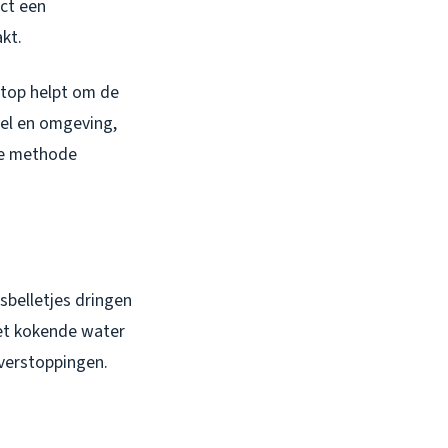
ect een
kt.
stop helpt om de
del en omgeving,
ze methode
sbelletjes dringen
Het kokende water
 verstoppingen.