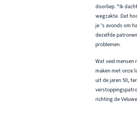
doorliep. “Ik dach
wegzakte. Dat hoo
je ‘s avonds om ha
dezelfde patronen
problemen.
Wat veel mensen n
maken met onze lok
uit de jaren 50, 
verstoppingspatron
richting de Veluw