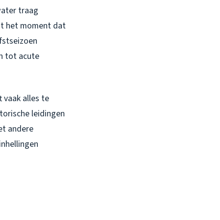
water traag
mt het moment dat
rfstseizoen
n tot acute
t vaak alles te
torische leidingen
et andere
inhellingen