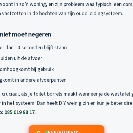
woont in zo’n woning, en zijn probleem was typisch: een com
h vastzetten in de bochten van zijn oude leidingsysteem.
e niet moet negeren
er dan 10 seconden blijft staan
uiden uit de afvoer
e omhoogkomt bij gebruik
gkomt in andere afvoerpunten
 cruciaal, als je toilet borrels maakt wanneer je de wastafel g
 in het systeem. Dan heeft DIY weinig zin en kun je beter dir
p:
085 019 88 17
.
NU BEREIKBAAR