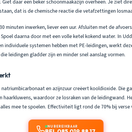
. Giet daar een beker schoonmaakazijn overheen. Je ziet dir
staan, dat is de chemische reactie die vetafzettingen losmaa
30 minuten inwerken, liever een uur. Afsluiten met de afvoer
 Spoel daarna door met een volle ketel kokend water. In Ud
n individuele systemen hebben met PE-leidingen, werkt de
die leidingen gladder zijn en minder snel aanslag vormen.
erkt
natriumbicarbonaat en azijnzuur creëert kooldioxide. Die ga
en haarkluwens, waardoor ze losraken van de leidingwand. 
alles mee te spoelen. Effectiviteit ligt rond de 70% bij verse
NU BEREIKBAAR
BEL 085 019 88 17