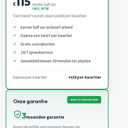
115
€
eerste half uur
INCL. BTW
Vast tarief vooraf, daarna
38 per kwartier.
€
Eerste half uur inclusief arbeid
Daarna een tarief per kwartier
Gratis voorrijkosten
24/7 spoedservice
Gemiddeld binnen 30 minuten ter plaatse
Daarna per kwartier
+
38 per kwartier
€
GRATIS VERHOLPEN
Onze garantie
3
maanden garantie
Komt dezelfde verstopping binnen de