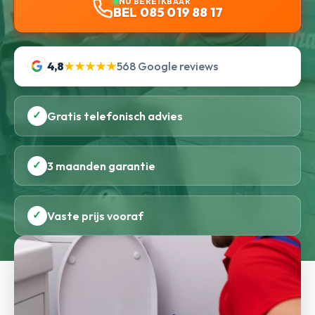
NU BEREIKBAAR
BEL 085 019 88 17
4,8
★★★★★
568 Google reviews
✓
Gratis telefonisch advies
✓
3 maanden garantie
✓
Vaste prijs vooraf